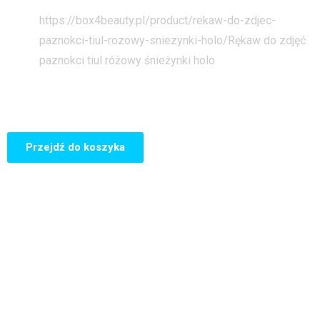
Strona główna
https://box4beauty.pl/product/rekaw-do-zdjec-
paznokci-tiul-rozowy-sniezynki-holo/
Rękaw do zdjęć
paznokci tiul różowy śnieżynki holo
Przejdź do koszyka